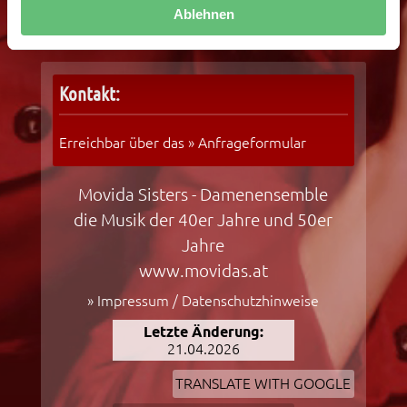
h
Ablehnen
l
Kontakt:
Erreichbar über das »
Anfrageformular
Movida Sisters - Damenensemble
die Musik der 40er Jahre und 50er
Jahre
www.movidas.at
»
Impressum / Datenschutzhinweise
Letzte Änderung:
21.04.2026
TRANSLATE WITH GOOGLE