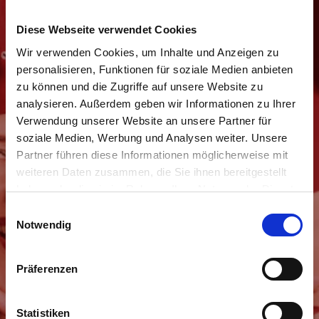
Am meisten gesehen:
Diese Webseite verwendet Cookies
FOTOS
Wir verwenden Cookies, um Inhalte und Anzeigen zu
NEWS
personalisieren, Funktionen für soziale Medien anbieten
zu können und die Zugriffe auf unsere Website zu
TERMINE
analysieren. Außerdem geben wir Informationen zu Ihrer
Allgemeine Informationen
Verwendung unserer Website an unsere Partner für
PROGRAMM
soziale Medien, Werbung und Analysen weiter. Unsere
Mitglieder der Movida Sisters
Partner führen diese Informationen möglicherweise mit
Anfrageformular
weiteren Daten zusammen, die Sie ihnen bereitgestellt
haben oder die sie im Rahmen Ihrer Nutzung der Dienste
Impressum
gesammelt haben.
E
KONTAKT / IMPRESSUM
Notwendig
i
INFOS
n
w
Präferenzen
i
l
l
Statistiken