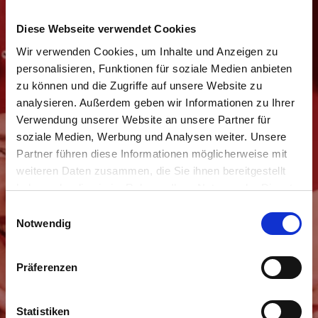
Diese Webseite verwendet Cookies
Wir verwenden Cookies, um Inhalte und Anzeigen zu
personalisieren, Funktionen für soziale Medien anbieten
zu können und die Zugriffe auf unsere Website zu
analysieren. Außerdem geben wir Informationen zu Ihrer
Verwendung unserer Website an unsere Partner für
Movida Sisters
soziale Medien, Werbung und Analysen weiter. Unsere
Partner führen diese Informationen möglicherweise mit
Erreichbar über das
Anfrageformular
weiteren Daten zusammen, die Sie ihnen bereitgestellt
haben oder die sie im Rahmen Ihrer Nutzung der Dienste
gesammelt haben.
E
Notwendig
i
WEBDESIGN / POWERED BY
n
COOKIE CONSENT
w
Präferenzen
i
DATENSCHUTZHINWEISE
l
l
Statistiken
i