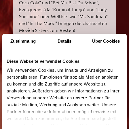
Coca-Cola" und "Bei Mir Bist Du Schön",
Evergreens à la "Kriminal-Tango" und "Lady
Sunshine" oder Welthits wie "Mr. Sandman"
und "In The Mood" bringen die charmanten
Movida Sisters zum Besten!
Abendfüllend oder als Showblock - auch mit
Zustimmung
Details
Über Cookies
Liveband buchbar - und für Ihre Feier zu
Weihnachten gibt’s natürlich
Diese Webseite verwendet Cookies
"Swinging Christmas"!
Wir verwenden Cookies, um Inhalte und Anzeigen zu
» Hier geht's zur Anfrage!
personalisieren, Funktionen für soziale Medien anbieten
zu können und die Zugriffe auf unsere Website zu
analysieren. Außerdem geben wir Informationen zu Ihrer
Verwendung unserer Website an unsere Partner für
soziale Medien, Werbung und Analysen weiter. Unsere
Partner führen diese Informationen möglicherweise mit
weiteren Daten zusammen, die Sie ihnen bereitgestellt
haben oder die sie im Rahmen Ihrer Nutzung der Dienste