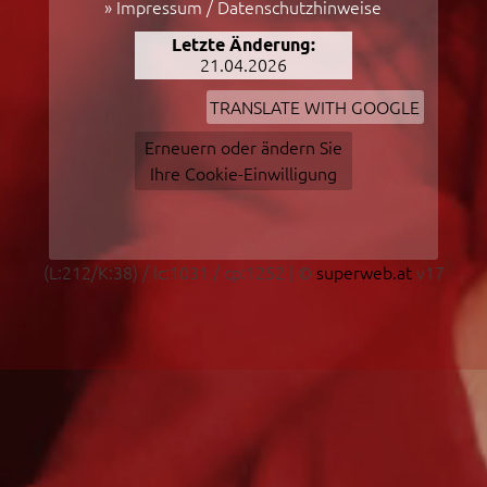
»
Impressum / Datenschutzhinweise
Letzte Änderung:
21.04.2026
TRANSLATE WITH GOOGLE
Erneuern oder ändern Sie
Ihre Cookie-Einwilligung
(L:212/K:38) / lc:1031 / cp:1252 | ©
superweb.at
v17